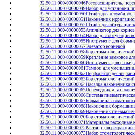
32.50.11.000-00000046
Роторасширитель, нер
32.50.11.000-00000049
Набор для установки ш
32.50.11.000-00000050
Штифт для пломбирован
32.50.11.000-00000051
Наконечник ирригацио
32.50.11.000-00000052
Штифт для обтурации к
32.50.11.000-00000053
Аппликатор для корнев
32.50.11.000-00000054
Набор для обтурации к
32.50.11.000-00000055
Инструмент для формир
32.50.11.000-00000057
Элеватор корневой
32.50.11.000-00000058
Бор стоматологический
32.50.11.000-00000059
Крепление замковое дл
32.50.11.000-00000060
Инструмент для разъед
32.50.11.000-00000061
Тампон для уменьшени
32.50.11.000-00000062
Перфоратор десны, мно
32.50.11.000-00000063
Бор стоматологический
32.50.11.000-00000064
Насадка наконечника с
32.50.11.000-00000065
Переходник для након
32.50.11.000-00000066
Система пневматическа
32.50.11.000-00000067
Бормашина стоматологи
32.50.11.000-00000068
Наконечник бормашины
32.50.11.000-00000069
Наконечник пневматиче
32.50.11.000-00000070
Бор стоматологически
32.50.11.000-00000071
Материалы расходные к
32.50.11.000-00000072
Раствор для ретракции 
32.50.11.000-00000073
Набор стоматологическ