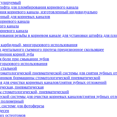
егулируемый
тифта для пломбирования корневого канала
ия корневого канала, изготовленный индивидуально
нный для корневых каналов
орневого канала
ого канала
орневого канала
ования резьбы в корневом канале для установки штифта для пл
 карбидный, многоразового использования
я дентального съемного протеза прецизионное скользящее
инения корней зуба
я боли при смыкании зубов
горазового использования
 стальной
томатологической пневматической системы для снятия зубных о
ечников бормашины стоматологической пневматической
я для очистки корневых каналов/снятия зубных отложений
ческая, пневматическая
 стоматологической, пневматический
ской системы для очистки корневых каналов/снятия зубных от
й полимерный
 системе для фотофереза
десен
их остеотомов