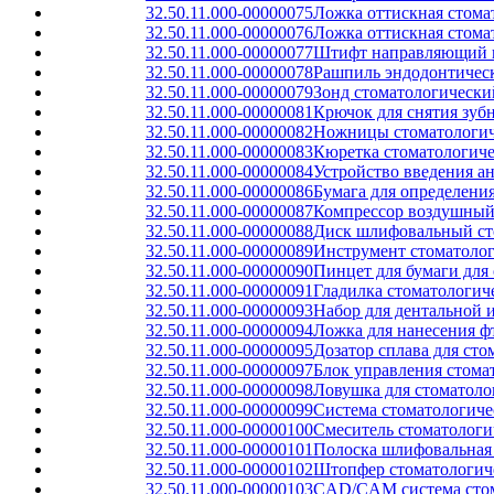
32.50.11.000-00000075
Ложка оттискная стома
32.50.11.000-00000076
Ложка оттискная стома
32.50.11.000-00000077
Штифт направляющий ш
32.50.11.000-00000078
Рашпиль эндодонтичес
32.50.11.000-00000079
Зонд стоматологически
32.50.11.000-00000081
Крючок для снятия зуб
32.50.11.000-00000082
Ножницы стоматологич
32.50.11.000-00000083
Кюретка стоматологиче
32.50.11.000-00000084
Устройство введения а
32.50.11.000-00000086
Бумага для определени
32.50.11.000-00000087
Компрессор воздушный
32.50.11.000-00000088
Диск шлифовальный ст
32.50.11.000-00000089
Инструмент стоматолог
32.50.11.000-00000090
Пинцет для бумаги для
32.50.11.000-00000091
Гладилка стоматологич
32.50.11.000-00000093
Набор для дентальной 
32.50.11.000-00000094
Ложка для нанесения ф
32.50.11.000-00000095
Дозатор сплава для ст
32.50.11.000-00000097
Блок управления стома
32.50.11.000-00000098
Ловушка для стоматоло
32.50.11.000-00000099
Система стоматологиче
32.50.11.000-00000100
Смеситель стоматологи
32.50.11.000-00000101
Полоска шлифовальная 
32.50.11.000-00000102
Штопфер стоматологич
32.50.11.000-00000103
CAD/CAM система стома