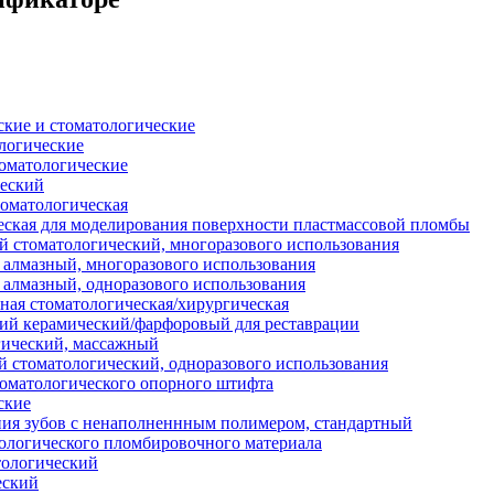
кие и стоматологические
логические
оматологические
ческий
оматологическая
еская для моделирования поверхности пластмассовой пломбы
 стоматологический, многоразового использования
 алмазный, многоразового использования
 алмазный, одноразового использования
ая стоматологическая/хирургическая
ий керамический/фарфоровый для реставрации
гический, массажный
 стоматологический, одноразового использования
томатологического опорного штифта
ские
ия зубов с ненаполненнным полимером, стандартный
ологического пломбировочного материала
ологический
еский