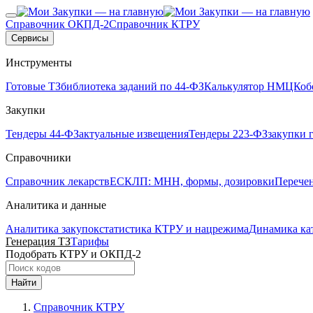
Справочник ОКПД-2
Справочник КТРУ
Сервисы
Инструменты
Готовые ТЗ
библиотека заданий по 44-ФЗ
Калькулятор НМЦК
об
Закупки
Тендеры 44-ФЗ
актуальные извещения
Тендеры 223-ФЗ
закупки 
Справочники
Справочник лекарств
ЕСКЛП: МНН, формы, дозировки
Перече
Аналитика и данные
Аналитика закупок
статистика КТРУ и нацрежима
Динамика ка
Генерация ТЗ
Тарифы
Подобрать КТРУ и ОКПД-2
Найти
Справочник КТРУ