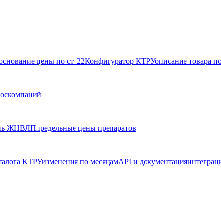
основание цены по ст. 22
Конфигуратор КТРУ
описание товара п
госкомпаний
нь ЖНВЛП
предельные цены препаратов
талога КТРУ
изменения по месяцам
API и документация
интеграц