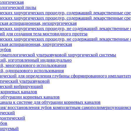
ологическая
ологической пилы
ческих хирургических процедур, содержащий лекарственные сре
ческих хирургических процедур, содержащий лекарственные сре
ская аспирационная, нехирургическая
ческих хирургических процедур, не содержащий лекарственные с
ий для создания тела мостовидного протеза
ческих хирургических процедур, не содержащий лекарственные с
ская аспирационная, хирургическая
 зубов
томатологической ультразвуковой хирургической системы
кий, изготовленный индивидуально
й, многоразового использования
й, одноразового использования
ический для определения глубины сформированного имплантат
ический ультразвуковой
ический вибрирующий
 корневых каналов
 обтурации корневых каналов
канала к системе для обтурации корневых каналов
ния/ восстановления зубов композитным самополимеризующимся
ический
донтический
убов
улируемый