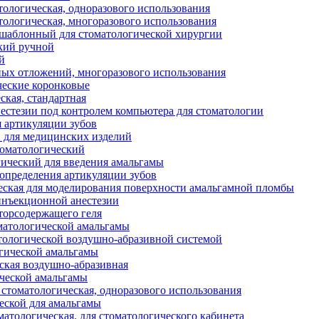
тологическая, одноразового использования
тологическая, многоразового использования
аблонный для стоматологической хирургии
кий ручной
й
ных отложений, многоразового использования
еские коронковые
ская, стандартная
нестезии под контролем компьютера для стоматологии
я артикуляции зубов
 для медицинских изделий
оматологический
ический для введения амальгамы
 определения артикуляции зубов
еская для моделирования поверхности амальгамной пломбы
инъекционной анестезии
торсодержащего геля
оматологической амальгамы
тологической воздушно-абразивной системой
гической амальгамы
ская воздушно-абразивная
ческой амальгамы
стоматологическая, одноразового использования
еской для амальгамы
тологическая, для стоматологического кабинета