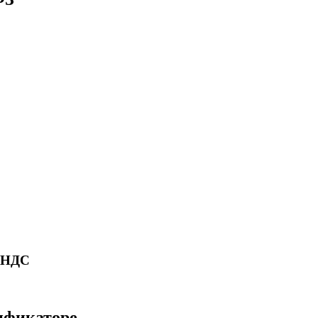
ю НДС
сификаторе