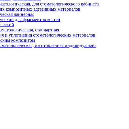
тологическая, для стоматологического кабинета
их композитных адгезивных материалов
ческая лайнерная
ческий для фрагментов костей
ический
матологическая, стандартная
ия и уплотнения стоматологических материалов
еским композитом
матологическая, изготовленная индивидуально