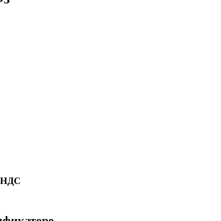
ю НДС
сификаторе