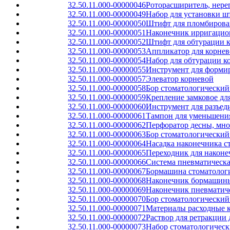
32.50.11.000-00000046
Роторасширитель, нер
32.50.11.000-00000049
Набор для установки ш
32.50.11.000-00000050
Штифт для пломбирован
32.50.11.000-00000051
Наконечник ирригацио
32.50.11.000-00000052
Штифт для обтурации к
32.50.11.000-00000053
Аппликатор для корнев
32.50.11.000-00000054
Набор для обтурации к
32.50.11.000-00000055
Инструмент для формир
32.50.11.000-00000057
Элеватор корневой
32.50.11.000-00000058
Бор стоматологический
32.50.11.000-00000059
Крепление замковое дл
32.50.11.000-00000060
Инструмент для разъед
32.50.11.000-00000061
Тампон для уменьшени
32.50.11.000-00000062
Перфоратор десны, мно
32.50.11.000-00000063
Бор стоматологический
32.50.11.000-00000064
Насадка наконечника с
32.50.11.000-00000065
Переходник для након
32.50.11.000-00000066
Система пневматическа
32.50.11.000-00000067
Бормашина стоматологи
32.50.11.000-00000068
Наконечник бормашины
32.50.11.000-00000069
Наконечник пневматиче
32.50.11.000-00000070
Бор стоматологически
32.50.11.000-00000071
Материалы расходные к
32.50.11.000-00000072
Раствор для ретракции 
32.50.11.000-00000073
Набор стоматологическ