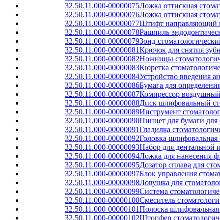
32.50.11.000-00000075
Ложка оттискная стома
32.50.11.000-00000076
Ложка оттискная стома
32.50.11.000-00000077
Штифт направляющий ш
32.50.11.000-00000078
Рашпиль эндодонтичес
32.50.11.000-00000079
Зонд стоматологически
32.50.11.000-00000081
Крючок для снятия зуб
32.50.11.000-00000082
Ножницы стоматологич
32.50.11.000-00000083
Кюретка стоматологиче
32.50.11.000-00000084
Устройство введения а
32.50.11.000-00000086
Бумага для определени
32.50.11.000-00000087
Компрессор воздушный
32.50.11.000-00000088
Диск шлифовальный ст
32.50.11.000-00000089
Инструмент стоматолог
32.50.11.000-00000090
Пинцет для бумаги для
32.50.11.000-00000091
Гладилка стоматологич
32.50.11.000-00000092
Головка шлифовальная 
32.50.11.000-00000093
Набор для дентальной 
32.50.11.000-00000094
Ложка для нанесения ф
32.50.11.000-00000095
Дозатор сплава для ст
32.50.11.000-00000097
Блок управления стома
32.50.11.000-00000098
Ловушка для стоматоло
32.50.11.000-00000099
Система стоматологиче
32.50.11.000-00000100
Смеситель стоматологи
32.50.11.000-00000101
Полоска шлифовальная 
32.50.11.000-00000102
Штопфер стоматологич