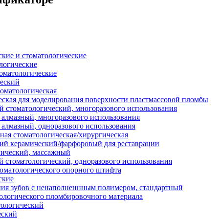
кие и стоматологические
логические
оматологические
ческий
оматологическая
еская для моделирования поверхности пластмассовой пломбы
 стоматологический, многоразового использования
 алмазный, многоразового использования
 алмазный, одноразового использования
ая стоматологическая/хирургическая
ий керамический/фарфоровый для реставрации
гический, массажный
 стоматологический, одноразового использования
томатологического опорного штифта
ские
ия зубов с ненаполненнным полимером, стандартный
ологического пломбировочного материала
ологический
еский