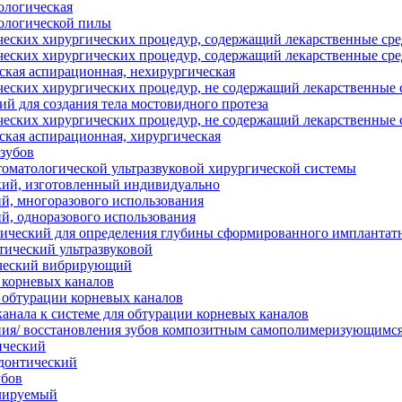
ологическая
ологической пилы
ческих хирургических процедур, содержащий лекарственные сре
ческих хирургических процедур, содержащий лекарственные сре
ская аспирационная, нехирургическая
ческих хирургических процедур, не содержащий лекарственные с
ий для создания тела мостовидного протеза
ческих хирургических процедур, не содержащий лекарственные с
ская аспирационная, хирургическая
 зубов
томатологической ультразвуковой хирургической системы
кий, изготовленный индивидуально
й, многоразового использования
й, одноразового использования
ический для определения глубины сформированного имплантат
ический ультразвуковой
ический вибрирующий
 корневых каналов
 обтурации корневых каналов
канала к системе для обтурации корневых каналов
ния/ восстановления зубов композитным самополимеризующимся
ический
донтический
убов
улируемый