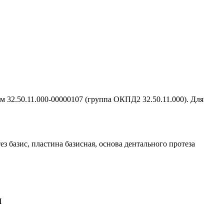
м 32.50.11.000-00000107 (группа ОКПД2 32.50.11.000). Для
ез базис, пластина базисная, основа дентального протеза
м