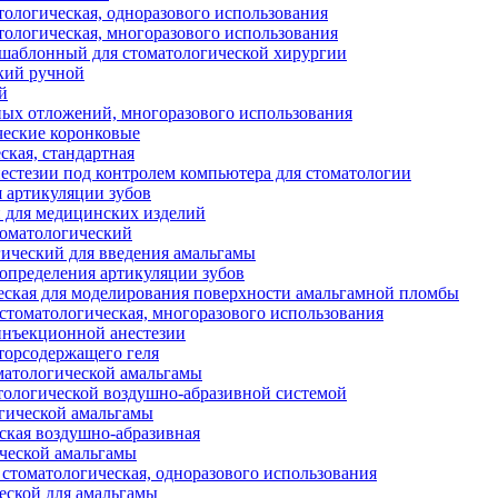
тологическая, одноразового использования
тологическая, многоразового использования
аблонный для стоматологической хирургии
кий ручной
й
ных отложений, многоразового использования
еские коронковые
ская, стандартная
нестезии под контролем компьютера для стоматологии
я артикуляции зубов
 для медицинских изделий
оматологический
ический для введения амальгамы
 определения артикуляции зубов
еская для моделирования поверхности амальгамной пломбы
стоматологическая, многоразового использования
инъекционной анестезии
торсодержащего геля
оматологической амальгамы
тологической воздушно-абразивной системой
гической амальгамы
ская воздушно-абразивная
ческой амальгамы
стоматологическая, одноразового использования
еской для амальгамы