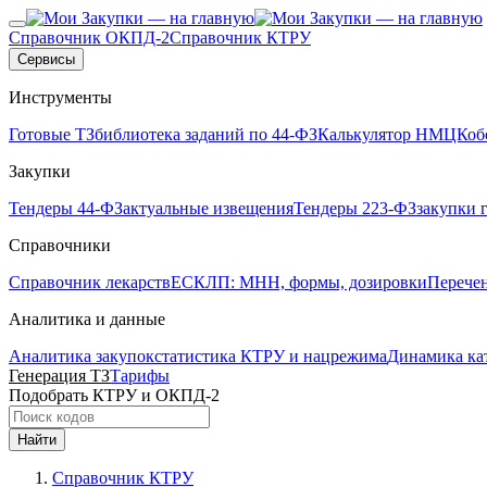
Справочник ОКПД-2
Справочник КТРУ
Сервисы
Инструменты
Готовые ТЗ
библиотека заданий по 44-ФЗ
Калькулятор НМЦК
об
Закупки
Тендеры 44-ФЗ
актуальные извещения
Тендеры 223-ФЗ
закупки 
Справочники
Справочник лекарств
ЕСКЛП: МНН, формы, дозировки
Перече
Аналитика и данные
Аналитика закупок
статистика КТРУ и нацрежима
Динамика ка
Генерация ТЗ
Тарифы
Подобрать КТРУ и ОКПД-2
Найти
Справочник КТРУ