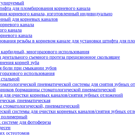
егулируемый
тифта для пломбирования корневого канала
ия корневого канала, изготовленный индивидуально
нный для корневых каналов
орневого канала
ого канала
орневого канала
ования резьбы в корневом канале для установки штифта для пл
 карбидный, многоразового использования
я дентального съемного протеза прецизионное скользящее
инения корней зуба
я боли при смыкании зубов
горазового использования
 стальной
томатологической пневматической системы для снятия зубных о
ечников бормашины стоматологической пневматической
я для очистки корневых каналов/снятия зубных отложений
ческая, пневматическая
 стоматологической, пневматический
ской системы для очистки корневых каналов/снятия зубных от
й полимерный
 системе для фотофереза
десен
их остеотомов