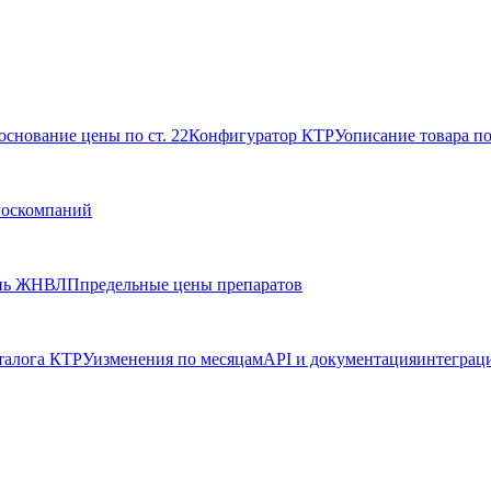
основание цены по ст. 22
Конфигуратор КТРУ
описание товара п
госкомпаний
нь ЖНВЛП
предельные цены препаратов
талога КТРУ
изменения по месяцам
API и документация
интеграц