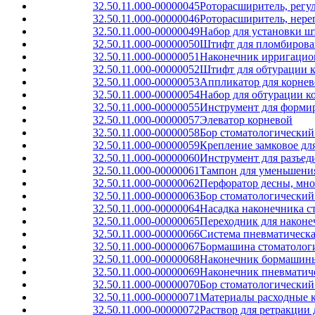
32.50.11.000-00000045
Роторасширитель, рег
32.50.11.000-00000046
Роторасширитель, нер
32.50.11.000-00000049
Набор для установки ш
32.50.11.000-00000050
Штифт для пломбирован
32.50.11.000-00000051
Наконечник ирригацио
32.50.11.000-00000052
Штифт для обтурации к
32.50.11.000-00000053
Аппликатор для корнев
32.50.11.000-00000054
Набор для обтурации к
32.50.11.000-00000055
Инструмент для формир
32.50.11.000-00000057
Элеватор корневой
32.50.11.000-00000058
Бор стоматологический
32.50.11.000-00000059
Крепление замковое дл
32.50.11.000-00000060
Инструмент для разъед
32.50.11.000-00000061
Тампон для уменьшени
32.50.11.000-00000062
Перфоратор десны, мно
32.50.11.000-00000063
Бор стоматологический
32.50.11.000-00000064
Насадка наконечника с
32.50.11.000-00000065
Переходник для након
32.50.11.000-00000066
Система пневматическа
32.50.11.000-00000067
Бормашина стоматологи
32.50.11.000-00000068
Наконечник бормашины
32.50.11.000-00000069
Наконечник пневматиче
32.50.11.000-00000070
Бор стоматологически
32.50.11.000-00000071
Материалы расходные к
32.50.11.000-00000072
Раствор для ретракции 