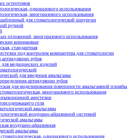
их остеотомов
тологическая, одноразового использования
тологическая, многоразового использования
аблонный для стоматологической хирургии
кий ручной
й
ных отложений, многоразового использования
еские коронковые
ская, стандартная
нестезии под контролем компьютера для стоматологии
я артикуляции зубов
 для медицинских изделий
оматологический
ический для введения амальгамы
 определения артикуляции зубов
еская для моделирования поверхности амальгамной пломбы
стоматологическая, многоразового использования
инъекционной анестезии
торсодержащего геля
оматологической амальгамы
тологической воздушно-абразивной системой
гической амальгамы
ская воздушно-абразивная
ческой амальгамы
стоматологическая, одноразового использования