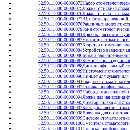
32.50.11.000-00000073
Набор стоматологическ
32.50.11.000-00000075
Ложка оттискная стома
32.50.11.000-00000076
Ложка оттискная стома
32.50.11.000-00000077
Штифт направляющий ш
32.50.11.000-00000078
Рашпиль эндодонтичес
32.50.11.000-00000079
Зонд стоматологически
32.50.11.000-00000081
Крючок для снятия зуб
32.50.11.000-00000082
Ножницы стоматологич
32.50.11.000-00000083
Кюретка стоматологиче
32.50.11.000-00000084
Устройство введения а
32.50.11.000-00000086
Бумага для определени
32.50.11.000-00000087
Компрессор воздушный
32.50.11.000-00000088
Диск шлифовальный ст
32.50.11.000-00000089
Инструмент стоматолог
32.50.11.000-00000090
Пинцет для бумаги для
32.50.11.000-00000091
Гладилка стоматологич
32.50.11.000-00000092
Головка шлифовальная 
32.50.11.000-00000093
Набор для дентальной 
32.50.11.000-00000094
Ложка для нанесения ф
32.50.11.000-00000095
Дозатор сплава для ст
32.50.11.000-00000097
Блок управления стома
32.50.11.000-00000098
Ловушка для стоматоло
32.50.11.000-00000099
Система стоматологиче
32.50.11.000-00000100
Смеситель стоматологи
32.50.11.000-00000101
Полоска шлифовальная 