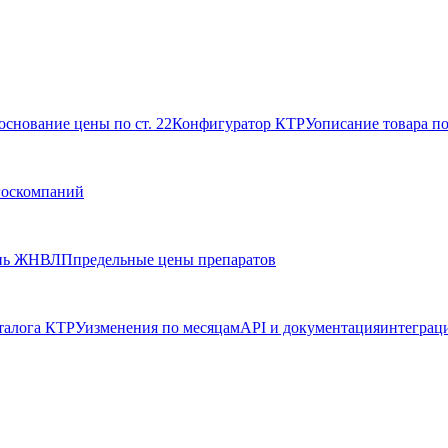
основание цены по ст. 22
Конфигуратор КТРУ
описание товара п
госкомпаний
нь ЖНВЛП
предельные цены препаратов
талога КТРУ
изменения по месяцам
API и документация
интеграц