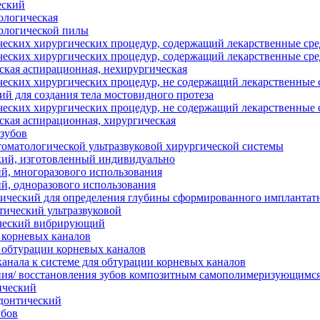
еский
ологическая
ологической пилы
ческих хирургических процедур, содержащий лекарственные сре
ческих хирургических процедур, содержащий лекарственные сре
ская аспирационная, нехирургическая
ческих хирургических процедур, не содержащий лекарственные с
ий для создания тела мостовидного протеза
ческих хирургических процедур, не содержащий лекарственные с
ская аспирационная, хирургическая
 зубов
томатологической ультразвуковой хирургической системы
кий, изготовленный индивидуально
й, многоразового использования
й, одноразового использования
ический для определения глубины сформированного имплантат
ический ультразвуковой
ический вибрирующий
 корневых каналов
 обтурации корневых каналов
канала к системе для обтурации корневых каналов
ния/ восстановления зубов композитным самополимеризующимся
ический
донтический
убов