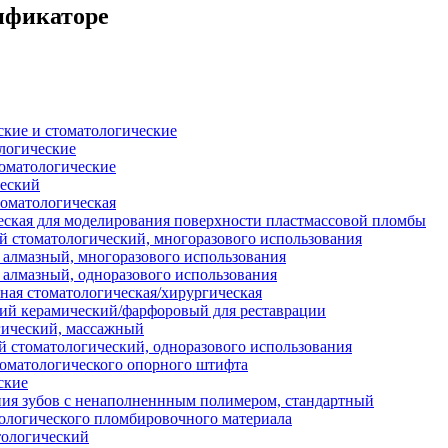
сификаторе
кие и стоматологические
логические
оматологические
ческий
оматологическая
еская для моделирования поверхности пластмассовой пломбы
 стоматологический, многоразового использования
 алмазный, многоразового использования
 алмазный, одноразового использования
ая стоматологическая/хирургическая
ий керамический/фарфоровый для реставрации
гический, массажный
 стоматологический, одноразового использования
томатологического опорного штифта
ские
ия зубов с ненаполненнным полимером, стандартный
ологического пломбировочного материала
ологический