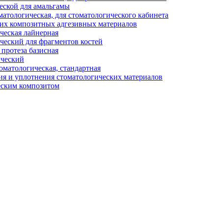
еской для амальгамы
тологическая, для стоматологического кабинета
их композитных адгезивных материалов
ческая лайнерная
ческий для фрагментов костей
протеза базисная
ический
матологическая, стандартная
ия и уплотнения стоматологических материалов
еским композитом