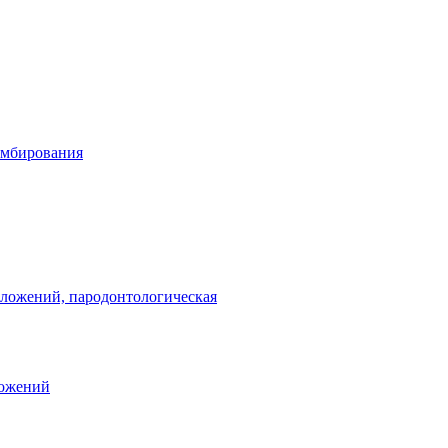
омбирования
тложений, пародонтологическая
ложений