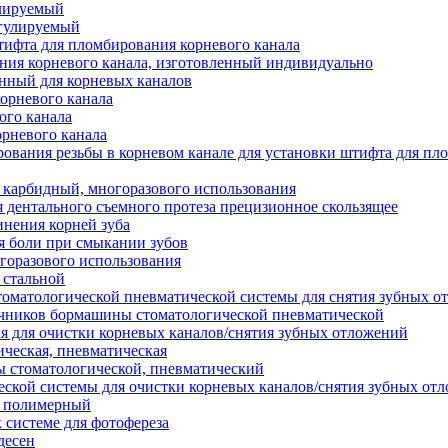
улируемый
егулируемый
тифта для пломбирования корневого канала
ия корневого канала, изготовленный индивидуально
нный для корневых каналов
орневого канала
ого канала
орневого канала
ования резьбы в корневом канале для установки штифта для пл
 карбидный, многоразового использования
я дентального съемного протеза прецизионное скользящее
инения корней зуба
я боли при смыкании зубов
горазового использования
 стальной
томатологической пневматической системы для снятия зубных о
ечников бормашины стоматологической пневматической
я для очистки корневых каналов/снятия зубных отложений
ческая, пневматическая
 стоматологической, пневматический
ской системы для очистки корневых каналов/снятия зубных от
й полимерный
 системе для фотофереза
десен