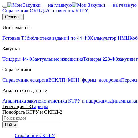
Справочник ОКПД-2
Справочник КТРУ
Сервисы
Инструменты
Готовые ТЗ
библиотека заданий по 44-ФЗ
Калькулятор НМЦК
об
Закупки
Тендеры 44-ФЗ
актуальные извещения
Тендеры 223-ФЗ
закупки 
Справочники
Справочник лекарств
ЕСКЛП: МНН, формы, дозировки
Перече
Аналитика и данные
Аналитика закупок
статистика КТРУ и нацрежима
Динамика ка
Генерация ТЗ
Тарифы
Подобрать КТРУ и ОКПД-2
Найти
Справочник КТРУ