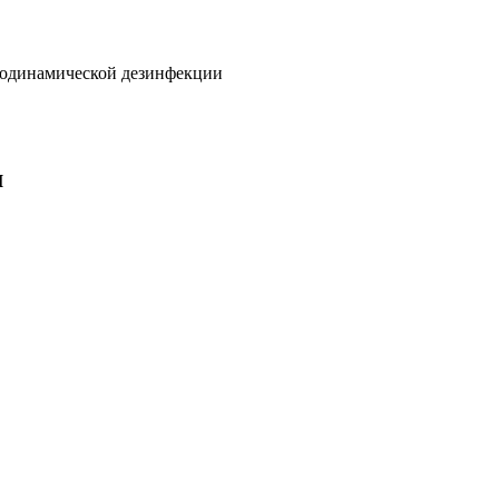
тодинамической дезинфекции
м