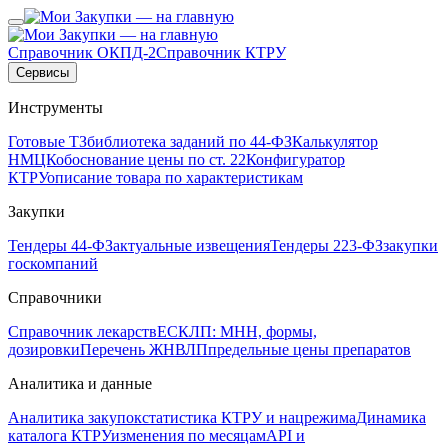
Справочник ОКПД-2
Справочник КТРУ
Сервисы
Инструменты
Готовые ТЗ
библиотека заданий по 44-ФЗ
Калькулятор
НМЦК
обоснование цены по ст. 22
Конфигуратор
КТРУ
описание товара по характеристикам
Закупки
Тендеры 44-ФЗ
актуальные извещения
Тендеры 223-ФЗ
закупки
госкомпаний
Справочники
Справочник лекарств
ЕСКЛП: МНН, формы,
дозировки
Перечень ЖНВЛП
предельные цены препаратов
Аналитика и данные
Аналитика закупок
статистика КТРУ и нацрежима
Динамика
каталога КТРУ
изменения по месяцам
API и