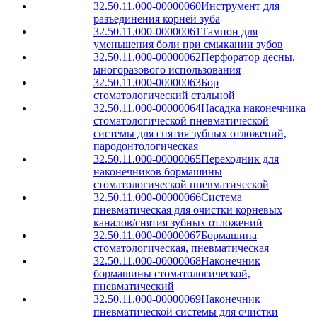
32.50.11.000-00000060
Инструмент для
разъединения корней зуба
32.50.11.000-00000061
Тампон для
уменьшения боли при смыкании зубов
32.50.11.000-00000062
Перфоратор десны,
многоразового использования
32.50.11.000-00000063
Бор
стоматологический стальной
32.50.11.000-00000064
Насадка наконечника
стоматологической пневматической
системы для снятия зубных отложений,
пародонтологическая
32.50.11.000-00000065
Переходник для
наконечников бормашины
стоматологической пневматической
32.50.11.000-00000066
Система
пневматическая для очистки корневых
каналов/снятия зубных отложений
32.50.11.000-00000067
Бормашина
стоматологическая, пневматическая
32.50.11.000-00000068
Наконечник
бормашины стоматологической,
пневматический
32.50.11.000-00000069
Наконечник
пневматической системы для очистки