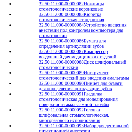
32.50.11.000-00000082
Ножницы
стоматологические коронковые
32.50.11.000-00000083
Кюретка
стоматологическая, стандартная
32.50.11.000-00000084
Устройство введения
анестезии под контролем компьютера для
стоматологии
32.50.11.000-00000086
Бумага для
определения артикуляции зубов
32.50.11.000-00000087
Компрессор
воздушный для медицинских изделий
32.50.11.000-00000088
Диск шлифовальный
стоматологический
32.50.11.000-00000089
Инструмент
стоматологический для введения амальгамы
32.50.11.000-00000090
Пинцет для бумаги
для определения артикуляции зубов
32.50.11.000-00000091
Гладилка
стоматологическая для моделирования
поверхности амальгамной пломбы
32.50.11.000-00000092
Головка
шлифовальная стоматологическая,
многоразового использования
32.50.11.000-00000093
Набор для дентальной
инъекционной анестезии