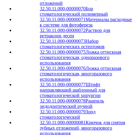
отложений
32.50.11.000-00000070
Бор
стоматологический полимерный
32.50.11.000-00000071
Материалы расходные
к системе для фотофереза
32.50.11.000-00000072
Раствор для
ретракции десен
32.50.11.000-00000073
Набор
стоматологических остеотомов
32.50.11.000-00000075
Ложка оттискная
стоматологическая, одноразового
использования
32.50.11.000-00000076
Ложка оттискная
стоматологическая, многоразового
использования
32.50.11.000-00000077
Штифт
направляющий шаблонный для
стоматологической хирургии
32.50.11.000-00000078
Рашпиль
эндодонтический ручной
32.50.11.000-00000079
Зонд
стоматологический
32.50.11.000-00000081
Крючок для снятия
зубных отложений, многоразового
использования