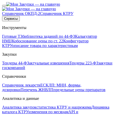
Справочник ОКПД-2
Справочник КТРУ
Сервисы
Инструменты
Готовые ТЗ
библиотека заданий по 44-ФЗ
Калькулятор
НМЦК
обоснование цены по ст. 22
Конфигуратор
КТРУ
описание товара по характеристикам
Закупки
Тендеры 44-ФЗ
актуальные извещения
Тендеры 223-ФЗ
закупки
госкомпаний
Справочники
Справочник лекарств
ЕСКЛП: МНН, формы,
дозировки
Перечень ЖНВЛП
предельные цены препаратов
Аналитика и данные
Аналитика закупок
статистика КТРУ и нацрежима
Динамика
каталога КТРУ
изменения по месяцам
API и