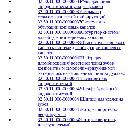
32.50.11.000-00000034
Файл/рашпиль
эндодонтический ультразвуковой
32.50.11.000-00000035
Ретрактор
стоматологический вибрирующий
32.50.11.000-00000037
Система для
обтурации корневых каналов
32.50.11.000-00000038
Обтуратор системы
для обтурации корневых каналов
32.50.11.000-00000039
Измеритель корневого
канала к системе для обтурации корневых
каналов
32.50.11.000-00000040
Набор для
пломбирования/ восстановления зубов
композитным самополимеризующимся
материалом, изготовленный индивидуально
32.50.11.000-00000041
Расширитель
эндодонтический
32.50.11.000-00000042
Штифт бумажный
эндодонтический
32.50.11.000-00000044
Щипцы для удаления
зубов
32.50.11.000-00000045
Роторасширитель,
регулируемый
32.50.11.000-00000046
Роторасширитель,
нерегулируемый