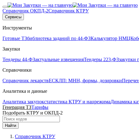
Справочник ОКПД-2
Справочник КТРУ
Сервисы
Инструменты
Готовые ТЗ
библиотека заданий по 44-ФЗ
Калькулятор НМЦК
об
Закупки
Тендеры 44-ФЗ
актуальные извещения
Тендеры 223-ФЗ
закупки 
Справочники
Справочник лекарств
ЕСКЛП: МНН, формы, дозировки
Перече
Аналитика и данные
Аналитика закупок
статистика КТРУ и нацрежима
Динамика ка
Генерация ТЗ
Тарифы
Подобрать КТРУ и ОКПД-2
Найти
Справочник КТРУ