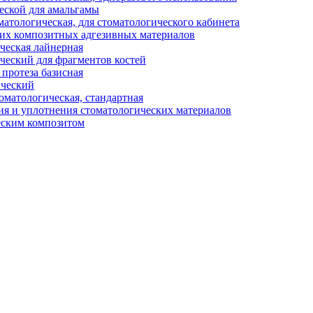
еской для амальгамы
тологическая, для стоматологического кабинета
их композитных адгезивных материалов
ческая лайнерная
ческий для фрагментов костей
протеза базисная
ический
матологическая, стандартная
ия и уплотнения стоматологических материалов
еским композитом