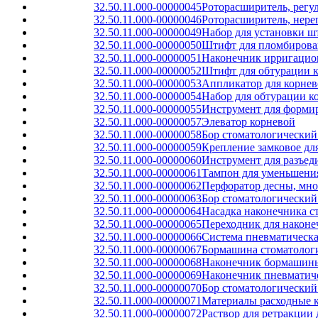
32.50.11.000-00000045
Роторасширитель, рег
32.50.11.000-00000046
Роторасширитель, нер
32.50.11.000-00000049
Набор для установки ш
32.50.11.000-00000050
Штифт для пломбирован
32.50.11.000-00000051
Наконечник ирригацио
32.50.11.000-00000052
Штифт для обтурации к
32.50.11.000-00000053
Аппликатор для корнев
32.50.11.000-00000054
Набор для обтурации к
32.50.11.000-00000055
Инструмент для формир
32.50.11.000-00000057
Элеватор корневой
32.50.11.000-00000058
Бор стоматологический
32.50.11.000-00000059
Крепление замковое дл
32.50.11.000-00000060
Инструмент для разъед
32.50.11.000-00000061
Тампон для уменьшени
32.50.11.000-00000062
Перфоратор десны, мно
32.50.11.000-00000063
Бор стоматологический
32.50.11.000-00000064
Насадка наконечника с
32.50.11.000-00000065
Переходник для након
32.50.11.000-00000066
Система пневматическа
32.50.11.000-00000067
Бормашина стоматологи
32.50.11.000-00000068
Наконечник бормашины
32.50.11.000-00000069
Наконечник пневматиче
32.50.11.000-00000070
Бор стоматологически
32.50.11.000-00000071
Материалы расходные к
32.50.11.000-00000072
Раствор для ретракции 