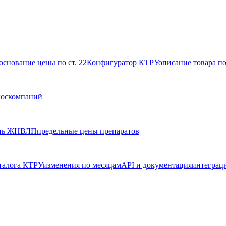
основание цены по ст. 22
Конфигуратор КТРУ
описание товара п
госкомпаний
нь ЖНВЛП
предельные цены препаратов
талога КТРУ
изменения по месяцам
API и документация
интеграц