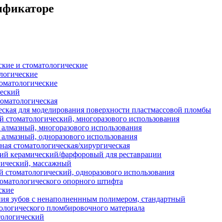
сификаторе
кие и стоматологические
логические
оматологические
ческий
оматологическая
еская для моделирования поверхности пластмассовой пломбы
 стоматологический, многоразового использования
 алмазный, многоразового использования
 алмазный, одноразового использования
ая стоматологическая/хирургическая
ий керамический/фарфоровый для реставрации
гический, массажный
 стоматологический, одноразового использования
томатологического опорного штифта
ские
ия зубов с ненаполненнным полимером, стандартный
ологического пломбировочного материала
ологический