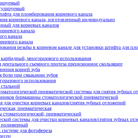
улируемый
егулируемый
тифта для пломбирования корневого канала
ия корневого канала, изготовленный индивидуально
нный для корневых каналов
орневого канала
ого канала
орневого канала
ования резьбы в корневом канале для установки штифта для пл
 карбидный, многоразового использования
я дентального съемного протеза прецизионное скользящее
инения корней зуба
я боли при смыкании зубов
горазового использования
 стальной
томатологической пневматической системы для снятия зубных о
ечников бормашины стоматологической пневматической
я для очистки корневых каналов/снятия зубных отложений
ческая, пневматическая
 стоматологической, пневматический
ской системы для очистки корневых каналов/снятия зубных от
й полимерный
 системе для фотофереза
десен