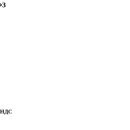
ФЗ
ю НДС