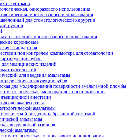
их остеотомов
тологическая, одноразового использования
тологическая, многоразового использования
аблонный для стоматологической хирургии
кий ручной
й
ных отложений, многоразового использования
еские коронковые
ская, стандартная
нестезии под контролем компьютера для стоматологии
я артикуляции зубов
 для медицинских изделий
оматологический
ический для введения амальгамы
 определения артикуляции зубов
еская для моделирования поверхности амальгамной пломбы
стоматологическая, многоразового использования
инъекционной анестезии
торсодержащего геля
оматологической амальгамы
тологической воздушно-абразивной системой
гической амальгамы
ская воздушно-абразивная
ческой амальгамы
стоматологическая, одноразового использования