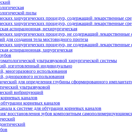
еский
ологическая
ологической пилы
ческих хирургических процедур, содержащий лекарственные сре
ческих хирургических процедур, содержащий лекарственные сре
ская аспирационная, нехирургическая
ческих хирургических процедур, не содержащий лекарственные с
ий для создания тела мостовидного протеза
ческих хирургических процедур, не содержащий лекарственные с
ская аспирационная, хирургическая
 зубов
томатологической ультразвуковой хирургической системы
кий, изготовленный индивидуально
й, многоразового использования
й, одноразового использования
ический для определения глубины сформированного имплантат
ический ультразвуковой
ический вибрирующий
 корневых каналов
 обтурации корневых каналов
канала к системе для обтурации корневых каналов
ния/ восстановления зубов композитным самополимеризующимся
ический
донтический
убов